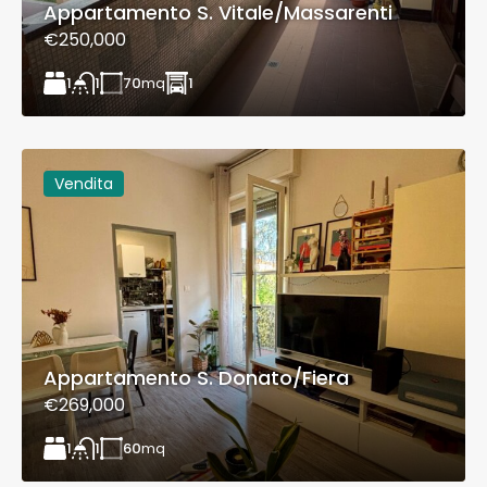
Appartamento S. Vitale/Massarenti
€250,000
1
70
mq
1
1
Vendita
Appartamento S. Donato/Fiera
€269,000
1
60
mq
1