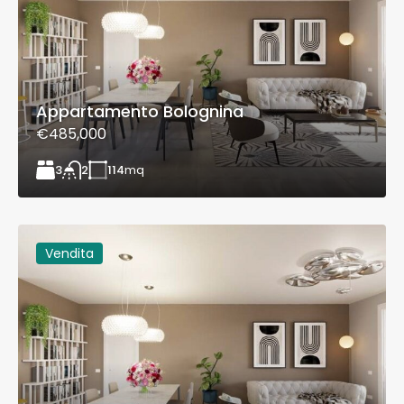
Appartamento Bolognina
€485,000
3
114
mq
2
Vendita