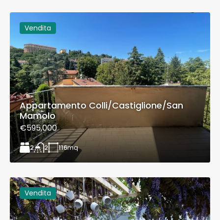
Vendita
Appartamento Colli/Castiglione/San
Mamolo
€595,000
2
116
mq
2
Vendita