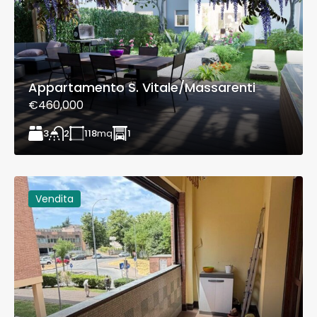
Appartamento S. Vitale/Massarenti
€460,000
3
118
mq
1
2
Vendita