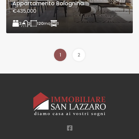
Appartamento Bolognina
€435,000
3
120
mq
1
2
1
2