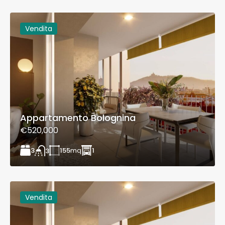
Vendita
Appartamento Bolognina
€520,000
3
155
mq
1
3
Vendita