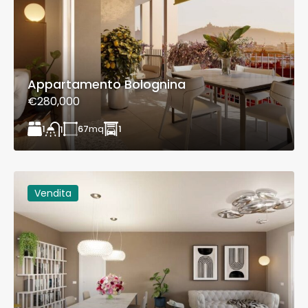
Appartamento Bolognina
€280,000
1
67
mq
1
1
Vendita