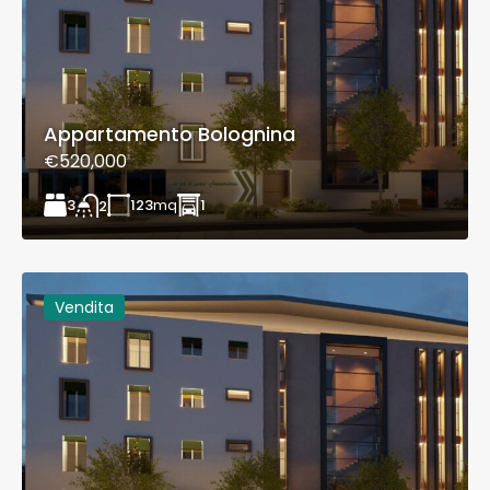
Appartamento Bolognina
€520,000
3
123
mq
1
2
Vendita