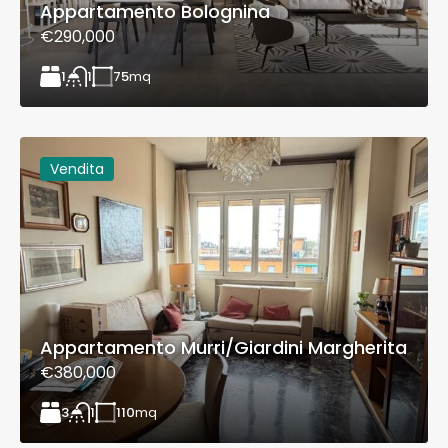
Appartamento Bolognina
€290,000
1
75
mq
1
Vendita
Appartamento Murri/Giardini Margherita
€380,000
3
110
mq
1