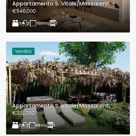
Appartamento S. Vitale/Massarenti
€546,000
3
150
mq
1
2
Vendita
Appartamento S. Vitale/Massarenti
€333,000
2
94
mq
1
1