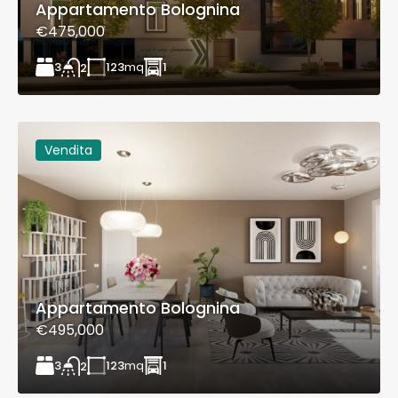
Appartamento Bolognina
€475,000
3
123
mq
1
2
Vendita
Appartamento Bolognina
€495,000
3
123
mq
1
2