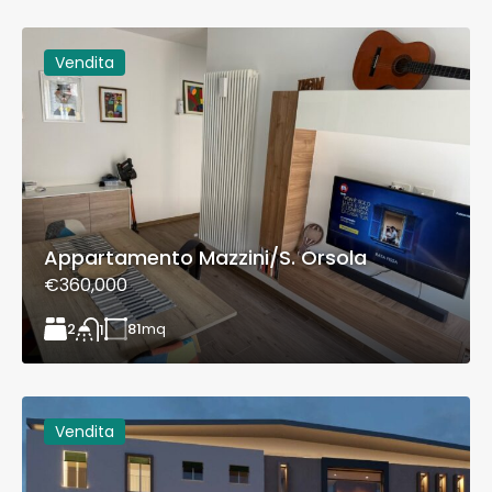
Vendita
Appartamento Mazzini/S. Orsola
€360,000
2
81
mq
1
Vendita