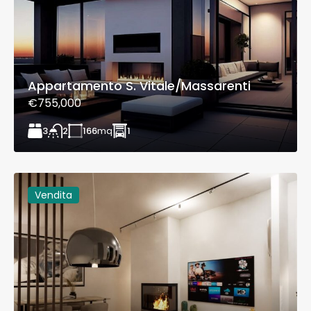
Appartamento S. Vitale/Massarenti
€755,000
3
166
mq
1
2
Vendita