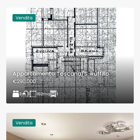
Vendita
Appartamento Toscana/S. Ruffillo
€290,000
3
102
mq
1
1
Vendita