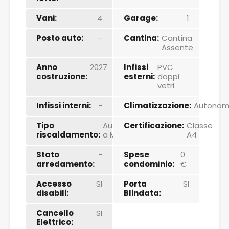
Vani:
4
Garage:
1
Posto auto:
-
Cantina:
Cantina
Assente
Anno
2027
Infissi
PVC
costruzione:
esterni:
doppi
vetri
Infissi interni:
-
Climatizzazione:
Autono
Tipo
Autonomo
Certificazione:
Classe
riscaldamento:
a Metano
A4
Stato
-
Spese
0
arredamento:
condominio:
€
Accesso
SI
Porta
SI
disabili:
Blindata:
Cancello
SI
Elettrico: