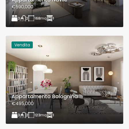
€590,000
3
168
mq
1
2
Vendita
Appartamento Bolognina
€495,000
3
123
mq
1
2