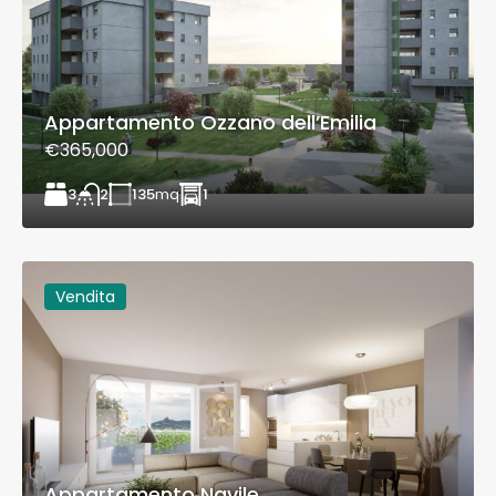
Appartamento Ozzano dell’Emilia
€365,000
3
135
mq
1
2
Vendita
Appartamento Navile