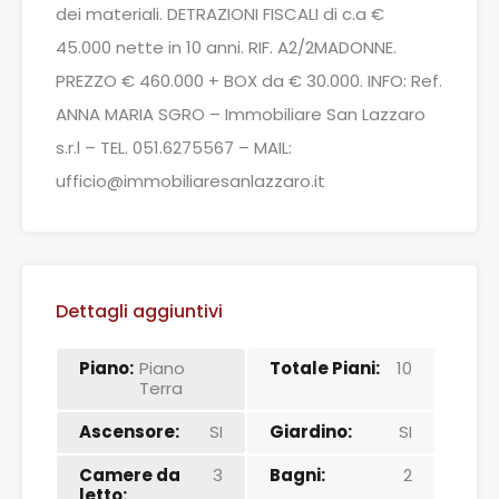
dei materiali. DETRAZIONI FISCALI di c.a €
45.000 nette in 10 anni. RIF. A2/2MADONNE.
PREZZO € 460.000 + BOX da € 30.000. INFO: Ref.
ANNA MARIA SGRO – Immobiliare San Lazzaro
s.r.l – TEL. 051.6275567 – MAIL:
ufficio@immobiliaresanlazzaro.it
Dettagli aggiuntivi
Piano:
Piano
Totale Piani:
10
Terra
Ascensore:
SI
Giardino:
SI
Camere da
3
Bagni:
2
letto: