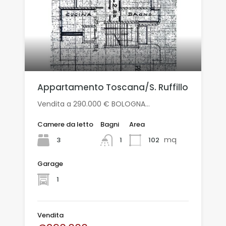
Appartamento Toscana/S. Ruffillo
Vendita a 290.000 € BOLOGNA…
Camere da letto
Bagni
Area
mq
3
102
1
Garage
1
Vendita