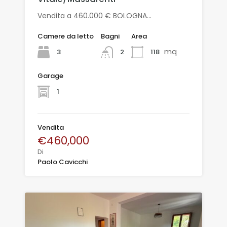
Vendita a 460.000 € BOLOGNA…
Camere da letto
Bagni
Area
mq
3
118
2
Garage
1
Vendita
€460,000
Di
Paolo Cavicchi