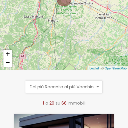
+
−
Leaflet
| ©
OpenStreetMap
Dal più Recente al più Vecchio
1
a
20
su
66
immobili