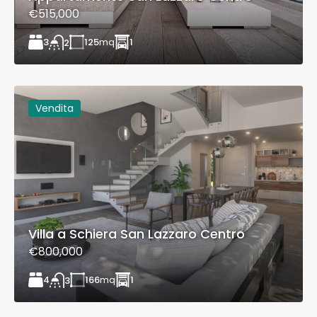
€515,000
3
125
mq
1
2
Vendita
Villa a Schiera San Lazzaro Centro
€800,000
4
166
mq
1
3