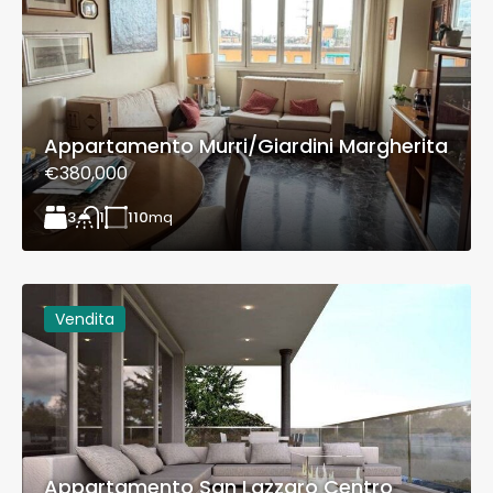
Appartamento Murri/Giardini Margherita
€380,000
3
110
mq
1
Vendita
Appartamento San Lazzaro Centro