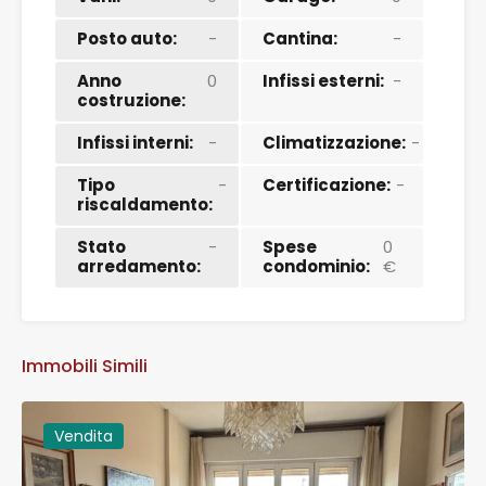
Posto auto:
-
Cantina:
-
Anno
0
Infissi esterni:
-
costruzione:
Infissi interni:
-
Climatizzazione:
-
Tipo
-
Certificazione:
-
riscaldamento:
Stato
-
Spese
0
arredamento:
condominio:
€
Immobili Simili
Vendita