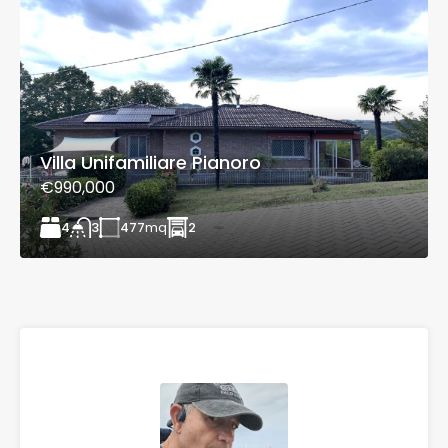
Villa Unifamiliare Pianoro
€990,000
4
477
mq
2
3