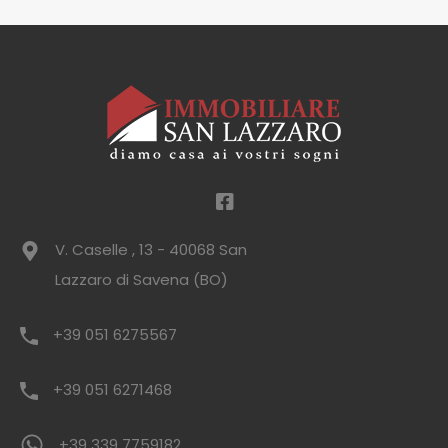
V. Caselle , 13 - 40068 San
Lazzaro di Savena (BO)
+39 051 6275567
+39 051 6271468
+39 339 7759182