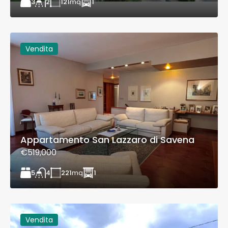
3
121
mq
1
2
Vendita
Appartamento San Lazzaro di Savena
€519,000
5
221
mq
1
4
Vendita