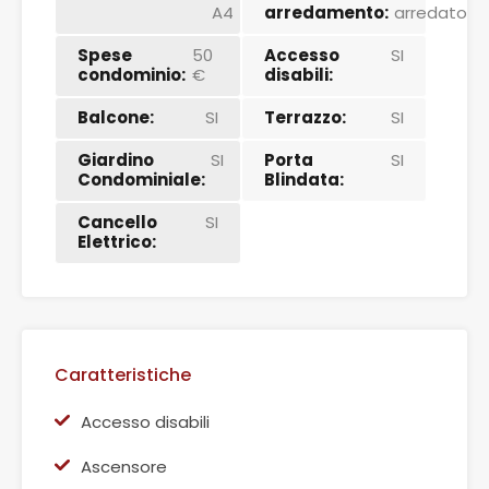
A4
arredamento:
arredato
Spese
50
Accesso
SI
condominio:
€
disabili:
Balcone:
SI
Terrazzo:
SI
Giardino
SI
Porta
SI
Condominiale:
Blindata:
Cancello
SI
Elettrico:
Caratteristiche
Accesso disabili
Ascensore