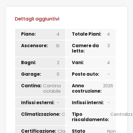
Dettagli aggiuntivi
Piano:
4
Totale Piani:
4
Ascensore:
SI
Camere da
3
letto:
Bagni:
2
Vani:
4
Garage:
0
Posto auto:
-
Cantina:
Cantina
Anno
2026
ciclabile
costruzione:
Infissi esterni:
-
Infissi interni:
-
Climatizzazione:
Centralizzato
Tipo
Centraliz
riscaldamento:
Certificazione:
Classe
Stato
Non