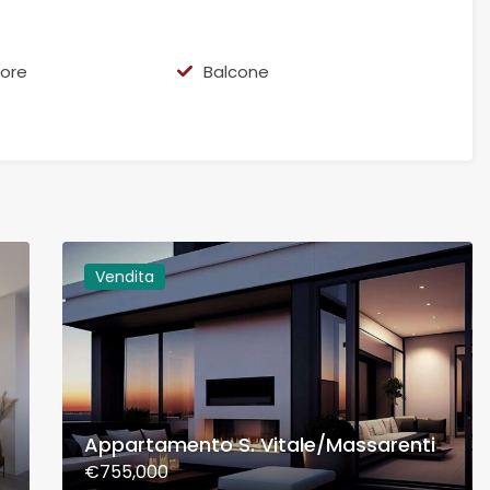
ore
Balcone
Vendita
Appartamento S. Vitale/Massarenti
€755,000