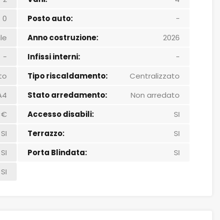
0
Posto auto:
-
le
Anno costruzione:
2026
-
Infissi interni:
-
to
Tipo riscaldamento:
Centralizzato
A4
Stato arredamento:
Non arredato
 €
Accesso disabili:
SI
SI
Terrazzo:
SI
SI
Porta Blindata:
SI
SI