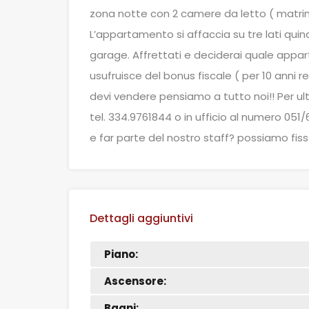
zona notte con 2 camere da letto ( matrimo
L’appartamento si affaccia su tre lati qu
garage. Affrettati e deciderai quale appar
usufruisce del bonus fiscale ( per 10 anni 
devi vendere pensiamo a tutto noi!! Per ul
tel. 334.9761844 o in ufficio al numero 05
e far parte del nostro staff? possiamo fissa
Dettagli aggiuntivi
Piano:
Ascensore:
Bagni: