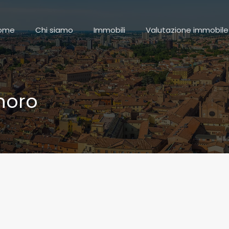
HOME
CHI SIAMO
IMMOBILI
VALU
ome
Chi siamo
Immobili
Valutazione immobile
noro