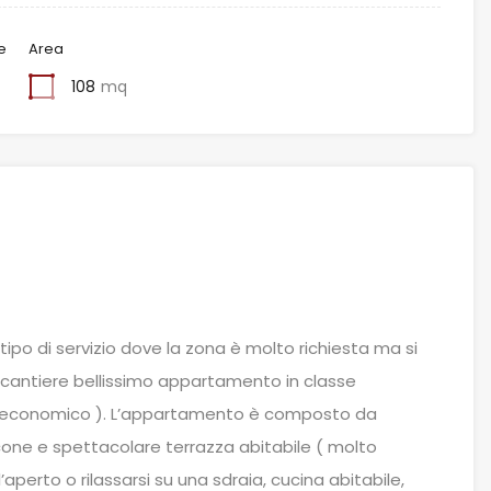
e
Area
108
mq
ipo di servizio dove la zona è molto richiesta ma si
 cantiere bellissimo appartamento in classe
o economico ). L’appartamento è composto da
ne e spettacolare terrazza abitabile ( molto
perto o rilassarsi su una sdraia, cucina abitabile,