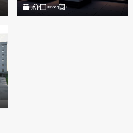
3
166
mq
1
2
a