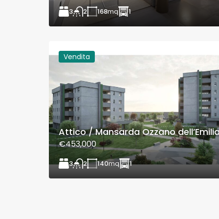
3
168
mq
1
2
Vendita
Attico / Mansarda Ozzano dell’Emili
€453,000
3
140
mq
1
2