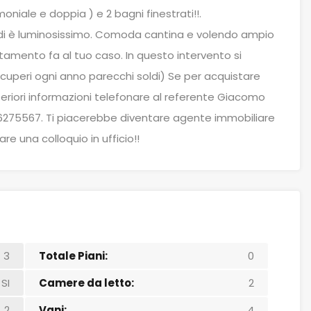
niale e doppia ) e 2 bagni finestrati!!.
indi è luminosissimo. Comoda cantina e volendo ampio
tamento fa al tuo caso. In questo intervento si
recuperi ogni anno parecchi soldi) Se per acquistare
teriori informazioni telefonare al referente Giacomo
1/6275567. Ti piacerebbe diventare agente immobiliare
re una colloquio in ufficio!!
3
Totale Piani:
0
SI
Camere da letto:
2
2
Vani:
4