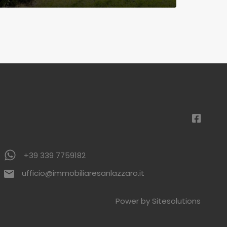
+39 339 7759182
ufficio@immobiliaresanlazzaro.it
Power by Sitesolutions