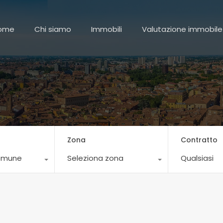
HOME
CHI SIAMO
IMMOBILI
VALU
ome
Chi siamo
Immobili
Valutazione immobile
Zona
Contratto
comune
Seleziona zona
Qualsiasi