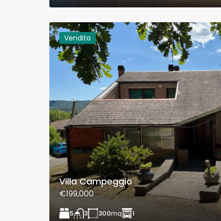
Vendita
Villa Campeggio
€199,000
5
300
mq
1
3