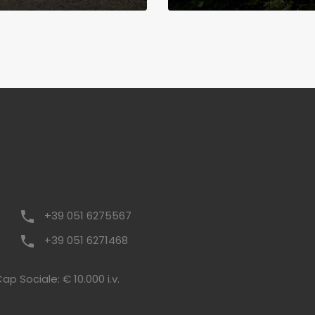
+39 051 6275567
+39 051 6271468
p Sociale: € 10.000 i.v.