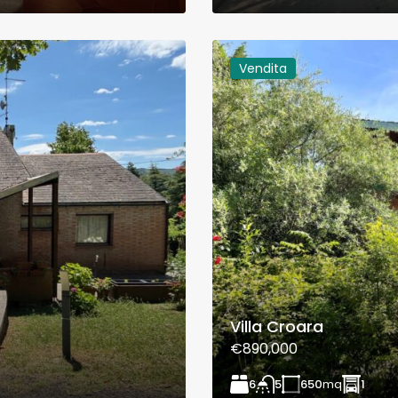
Vendita
Villa Croara
€890,000
6
650
mq
1
5