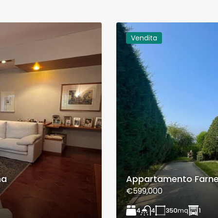
Vendita
na
Appartamento Farn
€599,000
4
350
mq
1
4