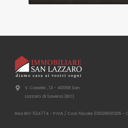
V. Caselle , 13 - 40068 San
Lazzaro di Savena (BO)
Rea BO-524774 - P.IVA / Cod. Fiscale 03509001206 - Ca