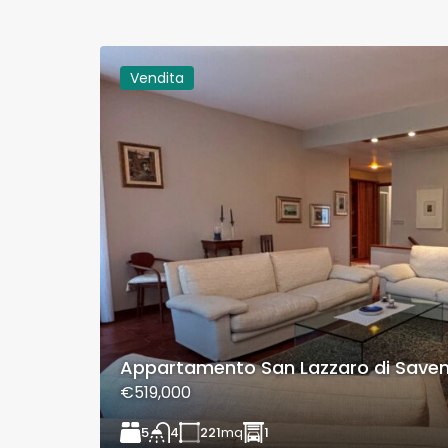
Vendita
Appartamento San Lazzaro di Save
€519,000
5
221
mq
1
4