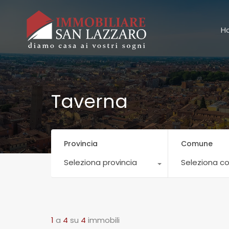
H
Taverna
Provincia
Comune
Seleziona provincia
Seleziona 
1
a
4
su
4
immobili